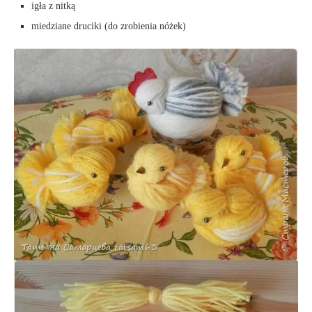
igła z nitką
miedziane druciki (do zrobienia nóżek)