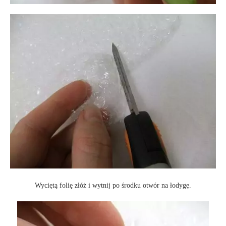
Wyciętą folię złóż i wytnij po środku otwór na łodygę.