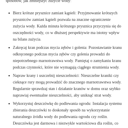
sposobów, jak zmniejszyć zużycie wody:
Bierz krótsze prysznice zamiast kąpieli: Przyjmowanie krótszych
pryszniców zamiast kąpieli pozwala na znaczne ograniczenie
zużycia wody. Każda minuta krótszego prysznica przyczynia się do
oszczędności wody, co w dłuższej perspektywie ma istotny wpływ
na bilans zużycia.
Zakręcaj kran podczas mycia zębów i golenia: Pozostawianie kranu
odkręconego podczas mycia zębów czy golenia prowadzi do
niepotrzebnego marnotrawstwa wody. Pamiętaj o zamykaniu kranu
podczas czynności, które nie wymagają ciągłego strumienia wody.
Napraw krany i uszczelnij nieszczelności: Nieszczelne kraniki czy
cieknące rury mogą prowadzić do znacznego marnotrawstwa wody.
Regularnie sprawdzaj stan i działanie kranów w domu oraz szybko
naprawiaj ewentualne nieszczelności, aby uniknąć strat wody.
Wykorzystuj deszczówkę do podlewania ogrodu: Instalacja systemu
zbierania deszczówki to doskonały sposób na wykorzystanie
naturalnego źródła wody do podlewania ogrodu czy roślin.
Deszczówka jest darmowa i niezwykle wartościowa dla roślin, co