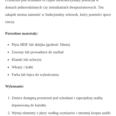
Przestrzeń pod schodami to często niewykorzystany potencjał w
domach jednorodzinnych czy mieszkaniach dwupoziomowych. Ten
zakątek można zamienić w funkcjonalny schowek, który pomieści sporo
rzeczy.
Potrzebne materiały:
Płyta MDF lub sklejka (grubość 18mm)
Zawiasy lub prowadnice do szuflad
Klamki lub uchwyty
Wkręty i kołki
Farba lub bejca do wykończenia
Wykonanie:
Zmierz dostępną przestrzeń pod schodami i zaprojektuj szafkę
dopasowaną do kształtu
Wytnij elementy z płyty według wymiarów i zmontuj korpus szafki