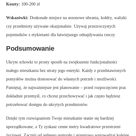
Koszty:
100-200 zł
Wskazówki:
Doskonałe miejsce na sezonowe ubrania, kołdry, walizki
czy przedmioty używane okazjonalnie. Używaj przezroczystych
pojemników z etykietami dla łatwiejszego odnajdywania rzeczy.
Podsumowanie
Ukryte schowki to prosty sposób na zwiększenie funkcjonalności
małego mieszkania bez utraty jego estetyki. Każdy z przedstawionych
pomysłów można dostosować do własnych potrzeb i możliwości.
Pamiętaj, że najważniejsze jest planowanie – przed rozpoczęciem prac
dokładnie przemyśl, co chcesz przechowywać i jak często będziesz
potrzebować dostępu do ukrytych przedmiotów.
Dzięki tym rozwiązaniom Twoje mieszkanie stanie się bardziej
uporządkowane, a Ty zyskasz cenne metry kwadratowe przestrzeni
życiowej. Zacznij od jednego pomysłu i stopniowo wprowadzaj kolejne