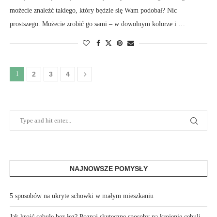
możecie znaleźć takiego, który będzie się Wam podobał? Nic
prostszego. Możecie zrobić go sami – w dowolnym kolorze i …
1
2
3
4
NAJNOWSZE POMYSŁY
5 sposobów na ukryte schowki w małym mieszkaniu
Jak kroić cebulę bez łez? Poznaj skuteczne sposoby na krojenie cebuli