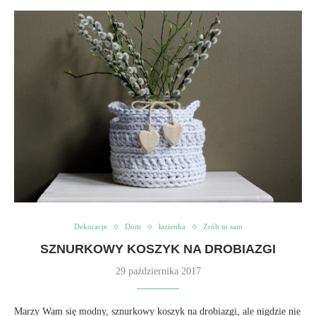
Dekoracje
Dom
łazienka
Zrób to sam
SZNURKOWY KOSZYK NA DROBIAZGI
29 października 2017
Marzy Wam się modny, sznurkowy koszyk na drobiazgi, ale nigdzie nie