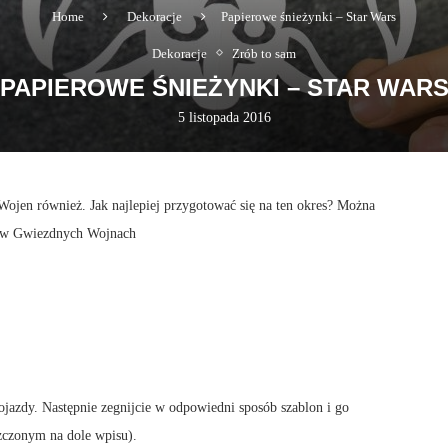
Home
Dekoracje
Papierowe śnieżynki – Star Wars
Dekoracje
Zrób to sam
PAPIEROWE ŚNIEŻYNKI – STAR WAR
5 listopada 2016
Wojen również. Jak najlepiej przygotować się na ten okres? Można
ię w Gwiezdnych Wojnach
pojazdy. Następnie zegnijcie w odpowiedni sposób szablon i go
zczonym na dole wpisu).