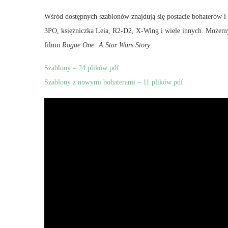
Wśród dostępnych szablonów znajdują się postacie bohaterów i
3PO, księżniczka Leia, R2-D2, X-Wing i wiele innych. Możem
filmu
Rogue One: A Star Wars Story
.
Szablony – 24 plików pdf
Szablony z nowymi bohaterami – 11 plików pdf