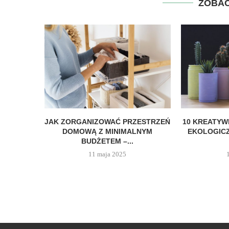
ZOBAC
JAK ZORGANIZOWAĆ PRZESTRZEŃ
10 KREATY
DOMOWĄ Z MINIMALNYM
EKOLOGIC
BUDŻETEM –...
11 maja 2025