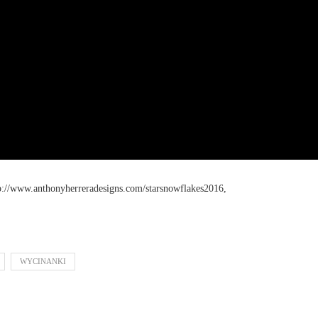
://www.anthonyherreradesigns.com/starsnowflakes2016,
WYCINANKI