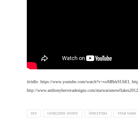
źródło: https://www.youtube.com/watch?v=voMBrkSUhEI, http
http://www.anthonyherreradesigns.com/starwarssnowflakes2012
DIY
GWIEZDNE WOJNY
ŚNIEŻYNKI
STAR WARS