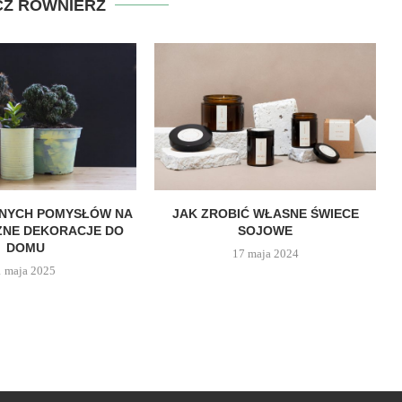
Z RÓWNIERZ
WNYCH POMYSŁÓW NA
JAK ZROBIĆ WŁASNE ŚWIECE
ZNE DEKORACJE DO
SOJOWE
DOMU
17 maja 2024
1 maja 2025