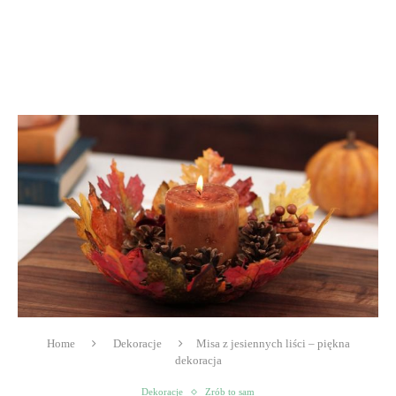
Home
Dekoracje
Misa z jesiennych liści – piękna
dekoracja
Dekoracje
Zrób to sam