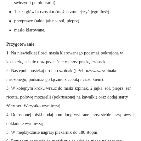
świeżymi pomidorami)
1 cała główka czosnku (można zmniejszyć jego ilość)
przyprawy (takie jak np. sól, pieprz)
masło klarowane.
Przygotowanie:
1. Na niewielkiej ilości masła klarowanego podsmaż pokrojoną w
kosteczkę cebulę oraz przeciśnięty przez praskę czosnek.
2. Następnie posiekaj drobno szpinak (jeżeli używasz szpinaku
mrożonego, podsmaż go łącznie z cebulą i czosnkiem).
3. W kolejnym kroku wrzuć do miski szpinak, 2 jajka, sól, pieprz, ser
ricotta, połowę mozarelli (pokruszonej na kawałki) oraz dodaj starty
żółty ser. Wszystko wymieszaj.
4. Do osobnej miski dodaj pomidory, wybrane przez siebie przyprawy i
dokładnie wymieszaj.
5. W międzyczasie nagrzej piekarnik do 180 stopni.