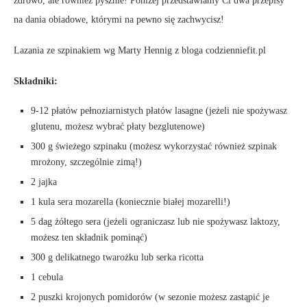
zdrowo, ale również pysznie! Poniżej przedstawiamy Ci dwa przepisy
na dania obiadowe, którymi na pewno się zachwycisz!
Lazania ze szpinakiem wg Marty Hennig z bloga codzienniefit.pl
Składniki:
9-12 płatów pełnoziarnistych płatów lasagne (jeżeli nie spożywasz
glutenu, możesz wybrać płaty bezglutenowe)
300 g świeżego szpinaku (możesz wykorzystać również szpinak
mrożony, szczególnie zimą!)
2 jajka
1 kula sera mozarella (koniecznie białej mozarelli!)
5 dag żółtego sera (jeżeli ograniczasz lub nie spożywasz laktozy,
możesz ten składnik pominąć)
300 g delikatnego twarożku lub serka ricotta
1 cebula
2 puszki krojonych pomidorów (w sezonie możesz zastąpić je