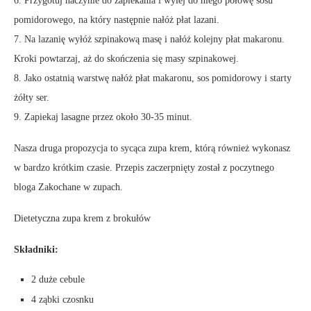
6. Przygotuj naczynie do zapiekania i wylej do niego połowę sosu
pomidorowego, na który następnie nałóż płat lazani.
7. Na lazanię wyłóż szpinakową masę i nałóż kolejny płat makaronu.
Kroki powtarzaj, aż do skończenia się masy szpinakowej.
8. Jako ostatnią warstwę nałóż płat makaronu, sos pomidorowy i starty
żółty ser.
9. Zapiekaj lasagne przez około 30-35 minut.
Nasza druga propozycja to sycąca zupa krem, którą również wykonasz
w bardzo krótkim czasie. Przepis zaczerpnięty został z poczytnego
bloga Zakochane w zupach.
Dietetyczna zupa krem z brokułów
Składniki:
2 duże cebule
4 ząbki czosnku