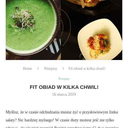
Home
Przepisy
Fit obiad w kilka chwil!
Przepisy
FIT OBIAD W KILKA CHWIL!
16 marca 2019
Myślisz, że w czasie odchudzania musisz żyć o przysłowiowym listku
sałaty? Nic bardziej mylnego! W czasie diety możesz jeść nie tylko