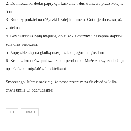
2. Do mieszanki dodaj paprykę i kurkumę i duś warzywa przez kolejne
5 minut.
3. Brokuły podziel na różyczki i zalej bulionem. Gotuj je do czasu, aż
zmiękną.
4. Gdy warzywa będą miękkie, dolej sok z cytryny i następnie dopraw
solą oraz pieprzem.
5. Zupę zblenduj na gładką masę i zabiel jogurtem greckim.
6. Krem z brokułów podawaj z pumperniklem. Możesz przyozdobić go
np. płatkami migdałów lub kiełkami.
Smacznego! Mamy nadzieję, że nasze przepisy na fit obiad w kilka
chwil umilą Ci odchudzanie!
FIT
OBIAD