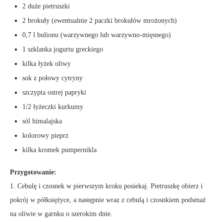
2 duże pietruszki
2 brokuły (ewentualnie 2 paczki brokułów mrożonych)
0,7 l bulionu (warzywnego lub warzywno-mięsnego)
1 szklanka jogurtu greckiego
kilka łyżek oliwy
sok z połowy cytryny
szczypta ostrej papryki
1/2 łyżeczki kurkumy
sól himalajska
kolorowy pieprz
kilka kromek pumpernikla
Przygotowanie:
1. Cebulę i czosnek w pierwszym kroku posiekaj. Pietruszkę obierz i
pokrój w półksiężyce, a następnie wraz z cebulą i czosnkiem podsmaż
na oliwie w garnku o szerokim dnie.