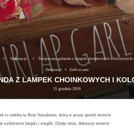
Dekoracje
Świąteczna girlanda z lampek choinkowych i kolorowych 
Dekoracje
Zrób to sam
ANDA Z LAMPEK CHOINKOWYCH I KO
11 grudnia 2016
ek to ozdoba na Boże Narodzenie, którą w prosty sposób możecie
 wybierzecie lampki i wstążki. Dzięki temu, dekoracje możecie