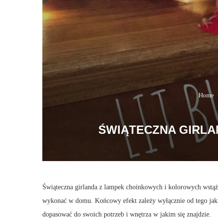
Home
ŚWIĄTECZNA GIRL
Świąteczna girlanda z lampek choinkowych i kolorowych wstąż
wykonać w domu. Końcowy efekt zależy wyłącznie od tego jakie
dopasować do swoich potrzeb i wnętrza w jakim się znajdzie.