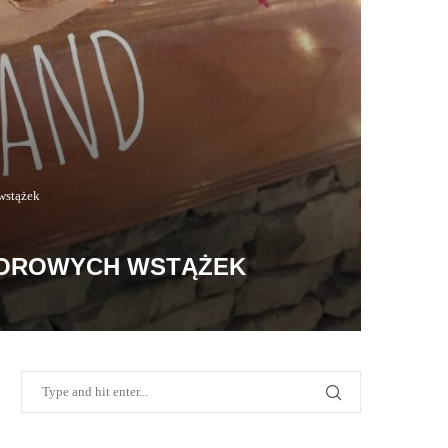
wstążek
LOROWYCH WSTĄŻEK