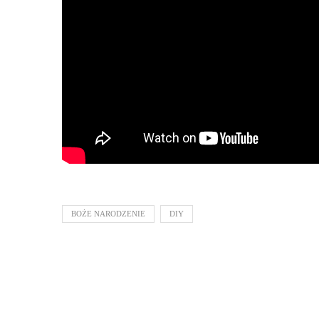
BOŻE NARODZENIE
DIY