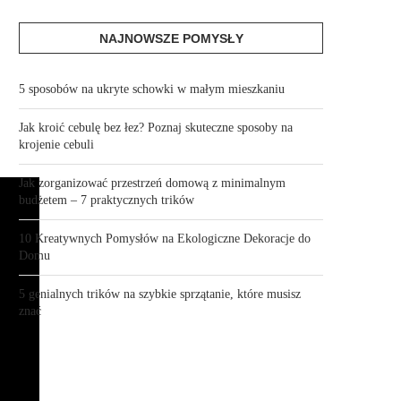
NAJNOWSZE POMYSŁY
5 sposobów na ukryte schowki w małym mieszkaniu
Jak kroić cebulę bez łez? Poznaj skuteczne sposoby na
krojenie cebuli
Jak zorganizować przestrzeń domową z minimalnym
budżetem – 7 praktycznych trików
10 Kreatywnych Pomysłów na Ekologiczne Dekoracje do
Domu
5 genialnych trików na szybkie sprzątanie, które musisz
znać