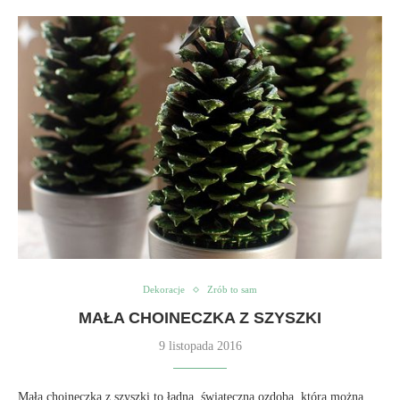
Dekoracje
Zrób to sam
MAŁA CHOINECZKA Z SZYSZKI
9 listopada 2016
Mała choineczka z szyszki to ładna, świąteczna ozdoba, którą można