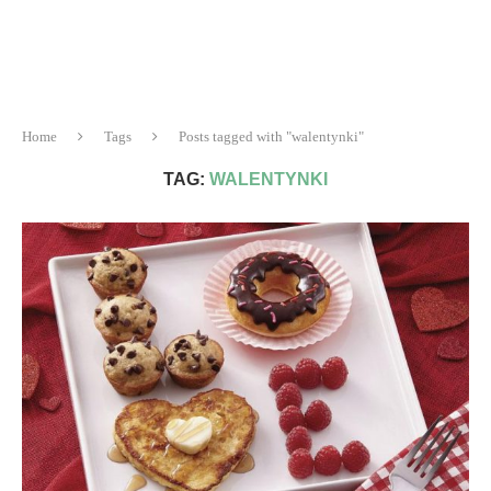
Home
Tags
Posts tagged with "walentynki"
TAG:
WALENTYNKI