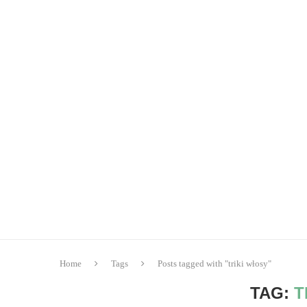
Home
Tags
Posts tagged with "triki włosy"
TAG:
T