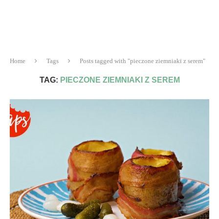
Home
Tags
Posts tagged with "pieczone ziemniaki z serem"
TAG:
PIECZONE ZIEMNIAKI Z SEREM