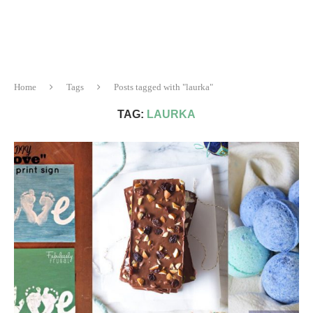
Home
Tags
Posts tagged with "laurka"
TAG:
LAURKA