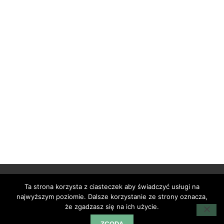
Ta strona korzysta z ciasteczek aby świadczyć usługi na
najwyższym poziomie. Dalsze korzystanie ze strony oznacza,
że zgadzasz się na ich użycie.
@2024 - 1001 pomysłów. All Right Reserved.