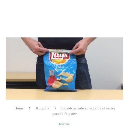
Home
Kuchnia
Sposób na zabezpieczenie otwartej
paczki chipsów
Kuchnia