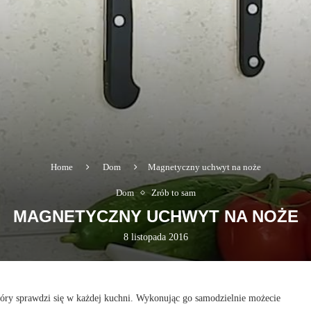
Home
Dom
Magnetyczny uchwyt na noże
Dom
Zrób to sam
MAGNETYCZNY UCHWYT NA NOŻE
8 listopada 2016
który sprawdzi się w każdej kuchni. Wykonując go samodzielnie możecie