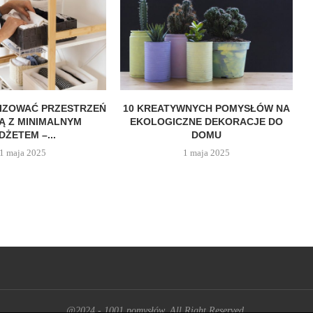
IZOWAĆ PRZESTRZEŃ
10 KREATYWNYCH POMYSŁÓW NA
 Z MINIMALNYM
EKOLOGICZNE DEKORACJE DO
DŻETEM –...
DOMU
1 maja 2025
1 maja 2025
@2024 - 1001 pomysłów. All Right Reserved.