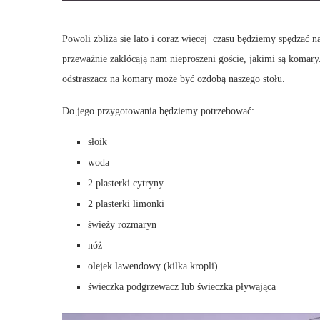
Powoli zbliża się lato i coraz więcej czasu będziemy spędzać n
przeważnie zakłócają nam nieproszeni goście, jakimi są koma
odstraszacz na komary może być ozdobą naszego stołu.
Do jego przygotowania będziemy potrzebować:
słoik
woda
2 plasterki cytryny
2 plasterki limonki
świeży rozmaryn
nóż
olejek lawendowy (kilka kropli)
świeczka podgrzewacz lub świeczka pływająca