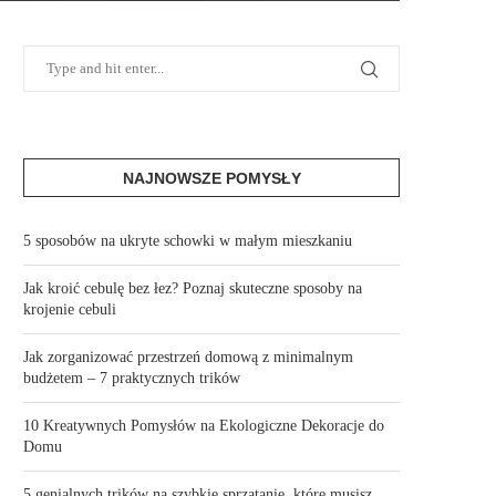
NAJNOWSZE POMYSŁY
5 sposobów na ukryte schowki w małym mieszkaniu
Jak kroić cebulę bez łez? Poznaj skuteczne sposoby na
krojenie cebuli
Jak zorganizować przestrzeń domową z minimalnym
budżetem – 7 praktycznych trików
10 Kreatywnych Pomysłów na Ekologiczne Dekoracje do
Domu
5 genialnych trików na szybkie sprzątanie, które musisz