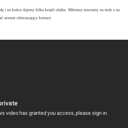
i na końcu dajemy kilka kropli olejku. Miksturę stawiamy na stole a na
ać aromat odstraszający komary.