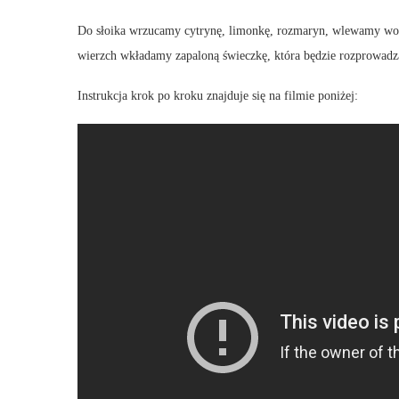
Do słoika wrzucamy cytrynę, limonkę, rozmaryn, wlewamy wodę 
wierzch wkładamy zapaloną świeczkę, która będzie rozprowadz
Instrukcja krok po kroku znajduje się na filmie poniżej: