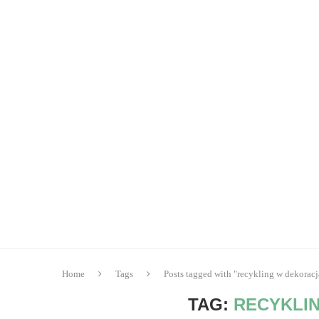
Home
Tags
Posts tagged with "recykling w dekorac
TAG:
RECYKLI