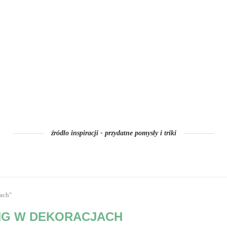
źródło inspiracji - przydatne pomysły i triki
jach"
NG W DEKORACJACH